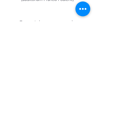
Et en échange musical :
le 30 mai à 20h30 à Baziège
Recevoir les nouvelles